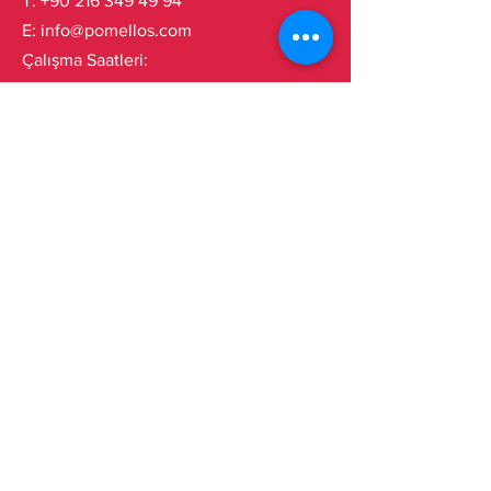
T:
+90 216 349 49 94
E: info@pomellos.com
Çalışma Saatleri:
Pzt - Cuma:
9.00 - 18.00
Abone olarak gelişmelerden haberdar
olabilirsiniz!
Hemen Abone Ol