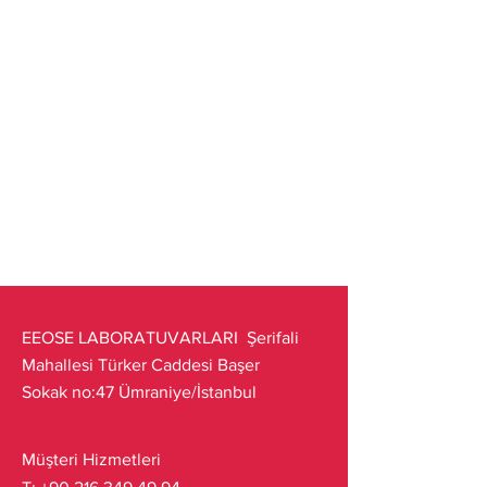
EEOSE LABORATUVARLARI Şerifali
Mahallesi Türker Caddesi Başer
Sokak no:47 Ümraniye/İstanbul
Müşteri Hizmetleri