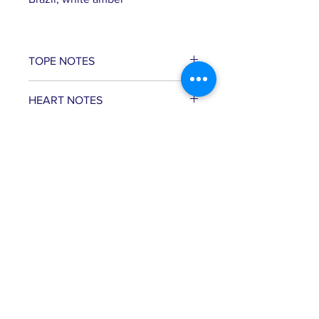
TOPE NOTES
Lime from Mexico, Bergamot from
HEART NOTES
Calabria Limon from
Scily, Moroccan cedrat
Green, Pine, Basil from Egypt,
BASE NOTES
Aldehydric, Rose from Isparta
Musk, geranium from South
Africa, tonka bean from
Brazil, white amber
EEOSE LABORATUVARLARI Şerifali
Mahallesi Türker Caddesi Başer
Sokak no:47 Ümraniye/İstanbul
Müşteri Hizmetleri