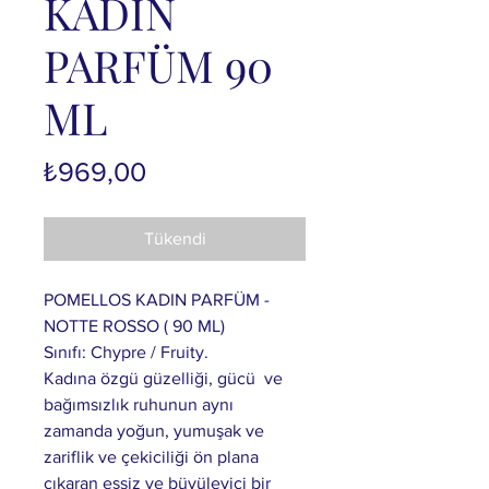
KADIN
PARFÜM 90
ML
Fiyat
₺969,00
Tükendi
POMELLOS KADIN PARFÜM -
NOTTE ROSSO ( 90 ML)
Sınıfı: Chypre / Fruity.
Kadına özgü güzelliği, gücü ve
bağımsızlık ruhunun aynı
zamanda yoğun, yumuşak ve
zariflik ve çekiciliği ön plana
çıkaran eşsiz ve büyüleyici bir