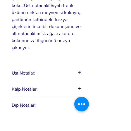
koku. Üst notadaki Siyah frenk
üzümü nektarı meyvemsi kokuyu,
parfümün kalbindeki frezya
çiçeklerin ince bir dokunuşunu ve
alt notadaki misk ağacı akordu
kokunun zarif gücünü ortaya
çıkarıyor.
Üst Notalar:
Cassis - Siyah Frenk Üzümü
Kalp Notalar:
Nektarı.
Freesia (Frezya), May Rose (Okka
Dip Notalar:
Gülü).
Misk, Vanilya, Paçuli, Ambroxan,
Odunsu Notalar.