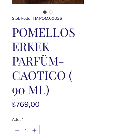
Stok kodu: TM.POM.00026
POMELLOS
ERKEK
PARFÜM-
CAOTICO (
90 ML)
Fiyat
₺769,00
Adet
*