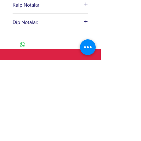
Kalp Notalar:
Çiçeği(Neroli), Petitgrain.
Galbanum, Adaçayı, Sardunya,
Dip Notalar:
Yasemin.
Sedir, Sandal Ağacı, Oakmoss
(Meşe Yosunu), Amber, Vetiver.
EEOSE LABORATUVARLARI Şerifali
Mahallesi Türker Caddesi Başer
Sokak no:47 Ümraniye/İstanbul
Müşteri Hizmetleri
T:
+90 216 349 49 94
E: info@pomellos.com
Çalışma Saatleri:
Pzt - Cuma:
9.00 - 18.00